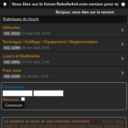
Vous êtes sur le forum Rebelle4x4.com version pour tablett
Bonjour, vous êtes sur la version
mobile du forum Rebelle4x4, pour
Rubriques du forum
smartphones et tablettes !
Véhicules
334, 30162
07 Août 2026, 04:30
Technique / Outillage / Equipement / Réglementation
621, 12389
09 Juin 2025, 04:59
Loisirs et Multimédia
636, 16891
21 Fév 2026, 17:44
Free zone
508, 18295
21 Juil 2026, 19:03
Connexion
Mémoriser
13 membres du forum se sont connectés récemment:
Chris
,
Google
,
Mibo
,
Didier40
,
GregLeOuf
,
BouliPatrol
,
BastienChabrock
,
Pascal-R
,
MarcGAP05
,