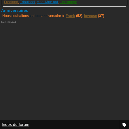
Fredland
,
Tribuland
,
Mr et Mne pat
,
Chrisrange
Anniversaires
Nous souhaitons un bon anniversaire à:
Frank
(52),
loveuse
(37)
Rebelle4x4
.
Index du forum