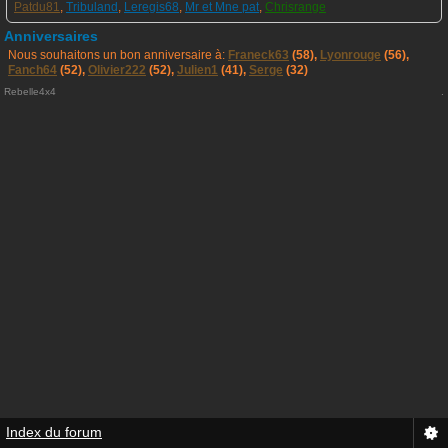
Patdu81
,
Tribuland
,
Leregis68
,
Mr et Mne pat
,
Chrisrange
Anniversaires
Nous souhaitons un bon anniversaire à:
Franeck63
(58),
Lyonrouge
(56),
Fanch64
(52),
Olivier222
(52),
Julien1
(41),
Serge
(32)
Rebelle4x4
.
Index du forum