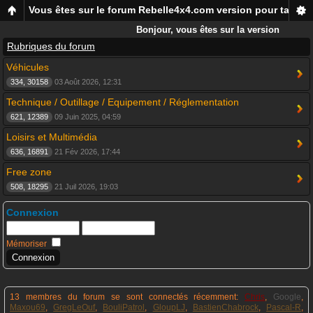
Vous êtes sur le forum Rebelle4x4.com version pour tablett
Bonjour, vous êtes sur la version
mobile du forum Rebelle4x4, pour
Rubriques du forum
smartphones et tablettes !
Véhicules
334, 30158
03 Août 2026, 12:31
Technique / Outillage / Equipement / Réglementation
621, 12389
09 Juin 2025, 04:59
Loisirs et Multimédia
636, 16891
21 Fév 2026, 17:44
Free zone
508, 18295
21 Juil 2026, 19:03
Connexion
Mémoriser
13 membres du forum se sont connectés récemment:
Chris
,
Google
,
Maxou69
,
GregLeOuf
,
BouliPatrol
,
GloupLJ
,
BastienChabrock
,
Pascal-R
,