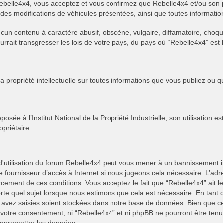
de Rebelle4x4, vous acceptez et vous confirmez que Rebelle4x4 et/ou son 
des modifications de véhicules présentées, ainsi que toutes information
ucun contenu à caractère abusif, obscène, vulgaire, diffamatoire, cho
pourrait transgresser les lois de votre pays, du pays où “Rebelle4x4” est
 propriété intellectuelle sur toutes informations que vous publiez ou q
sée à l’Institut National de la Propriété Industrielle, son utilisation e
opriétaire.
 d'utilisation du forum Rebelle4x4 peut vous mener à un bannissement
re fournisseur d’accès à Internet si nous jugeons cela nécessaire. L’ad
rcement de ces conditions. Vous acceptez le fait que “Rebelle4x4” ait le 
orte quel sujet lorsque nous estimons que cela est nécessaire. En tant q
s avez saisies soient stockées dans notre base de données. Bien que ce
ns votre consentement, ni “Rebelle4x4” et ni phpBB ne pourront être t
compromettre les données.