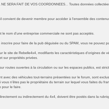
 SERA FAIT DE VOS COORDONNEES... Toutes données collectées pa
 il convient de devenir membre pour accéder à l'ensemble des contenus.
nt le nom d'une entreprise commerciale ne sont pas acceptés.
ous inscrire pour faire de la pub déguisée ou du SPAM, vous ne pouvez
r le site de Rebelle4x4, modifiants les caractéristiques d'origines de v
t sur propriétés privées.
ur routes ouvertes à la circulation ou sur les espaces publics, est strict
nt avec des véhicules tout-terrains présentées sur le forum, sont excl
Si vous n'êtes pas le propriétaire du terrain sur lequel vous faites du 
 pour le faire.
s directement ou indirectement du 4x4, doivent être postés dans la ru