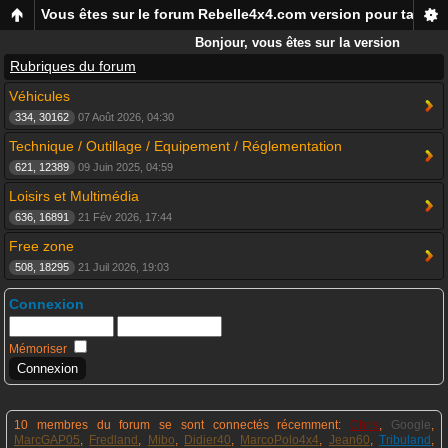
Vous êtes sur le forum Rebelle4x4.com version pour tablett
Bonjour, vous êtes sur la version
mobile du forum Rebelle4x4, pour
Rubriques du forum
smartphones et tablettes !
Véhicules
334, 30162
07 Août 2026, 04:30
Technique / Outillage / Equipement / Réglementation
621, 12389
09 Juin 2025, 04:59
Loisirs et Multimédia
636, 16891
21 Fév 2026, 17:44
Free zone
508, 18295
21 Juil 2026, 19:03
Connexion
Mémoriser
10 membres du forum se sont connectés récemment:
Chris
,
Google
,
MarcGAP05
,
Fredland
,
Mibo
,
Didier40
,
MarcoPolo4x4
,
Jean60
,
Tribuland
,