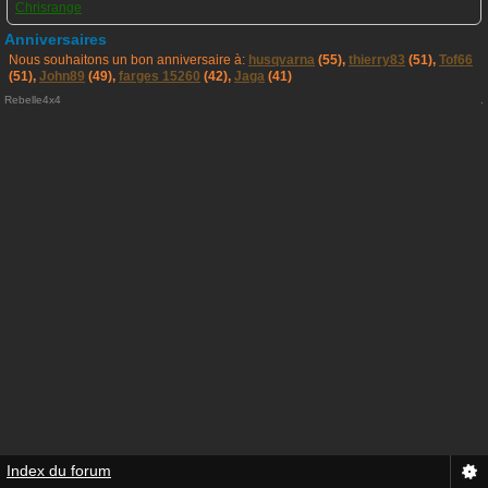
Chrisrange
Anniversaires
Nous souhaitons un bon anniversaire à:
husqvarna
(55),
thierry83
(51),
Tof66
(51),
John89
(49),
farges 15260
(42),
Jaga
(41)
Rebelle4x4
.
Index du forum