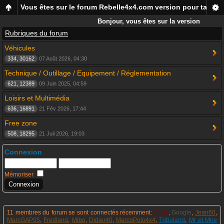
Vous êtes sur le forum Rebelle4x4.com version pour tablett
Bonjour, vous êtes sur la version
mobile du forum Rebelle4x4, pour
Rubriques du forum
smartphones et tablettes !
Véhicules
334, 30162
07 Août 2026, 04:30
Technique / Outillage / Equipement / Réglementation
621, 12389
09 Juin 2025, 04:59
Loisirs et Multimédia
636, 16891
21 Fév 2026, 17:44
Free zone
508, 18295
21 Juil 2026, 19:03
Connexion
Mémoriser
11 membres du forum se sont connectés récemment:
Chris
,
Google
,
Jean60
,
MarcGAP05
,
Fredland
,
Mibo
,
Didier40
,
MarcoPolo4x4
,
Tribuland
,
Mr et Mne