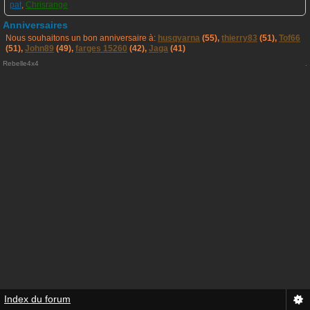
pat
,
Chrisrange
Anniversaires
Nous souhaitons un bon anniversaire à:
husqvarna
(55),
thierry83
(51),
Tof66
(51),
John89
(49),
farges 15260
(42),
Jaga
(41)
Rebelle4x4
.
Index du forum