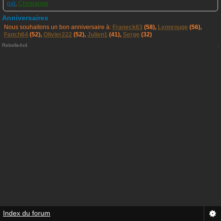
pat
,
Chrisrange
Anniversaires
Nous souhaitons un bon anniversaire à:
Franeck63
(58),
Lyonrouge
(56),
Fanch64
(52),
Olivier222
(52),
Julien1
(41),
Serge
(32)
Rebelle4x4
.
Index du forum