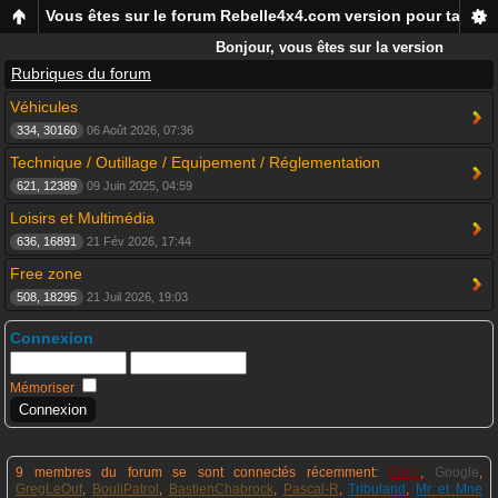
Vous êtes sur le forum Rebelle4x4.com version pour tablett
Bonjour, vous êtes sur la version
mobile du forum Rebelle4x4, pour
Rubriques du forum
smartphones et tablettes !
Véhicules
334, 30160
06 Août 2026, 07:36
Technique / Outillage / Equipement / Réglementation
621, 12389
09 Juin 2025, 04:59
Loisirs et Multimédia
636, 16891
21 Fév 2026, 17:44
Free zone
508, 18295
21 Juil 2026, 19:03
Connexion
Mémoriser
9 membres du forum se sont connectés récemment:
Chris
,
Google
,
GregLeOuf
,
BouliPatrol
,
BastienChabrock
,
Pascal-R
,
Tribuland
,
Mr et Mne