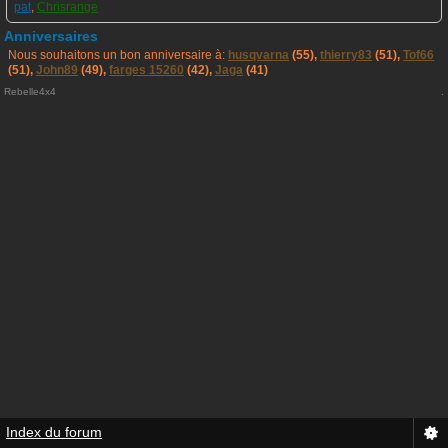
pat
,
Chrisrange
Anniversaires
Nous souhaitons un bon anniversaire à:
husqvarna
(55),
thierry83
(51),
Tof66
(51),
John89
(49),
farges 15260
(42),
Jaga
(41)
Rebelle4x4
.
Index du forum