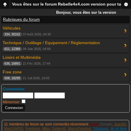
Vous êtes sur le forum Rebelle4x4.com version pour tablett
Bonjour, vous êtes sur la version
mobile du forum Rebelle4x4, pour
Rubriques du forum
smartphones et tablettes !
Véhicules
334, 30162
07 Août 2026, 04:30
Technique / Outillage / Equipement / Réglementation
621, 12389
09 Juin 2025, 04:59
Loisirs et Multimédia
636, 16891
21 Fév 2026, 17:44
Free zone
508, 18295
21 Juil 2026, 19:03
Connexion
Mémoriser
11 membres du forum se sont connectés récemment:
Chris
,
Google
,
Jean60
,
MarcGAP05
,
Fredland
,
Mibo
,
Didier40
,
MarcoPolo4x4
,
Tribuland
,
Mr et Mne