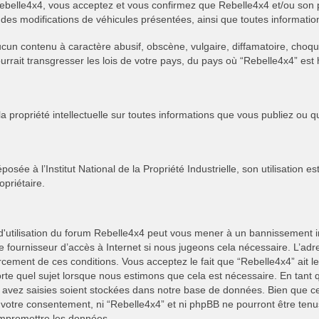
de Rebelle4x4, vous acceptez et vous confirmez que Rebelle4x4 et/ou son 
des modifications de véhicules présentées, ainsi que toutes information
ucun contenu à caractère abusif, obscène, vulgaire, diffamatoire, cho
pourrait transgresser les lois de votre pays, du pays où “Rebelle4x4” est
 propriété intellectuelle sur toutes informations que vous publiez ou q
sée à l’Institut National de la Propriété Industrielle, son utilisation e
opriétaire.
 d'utilisation du forum Rebelle4x4 peut vous mener à un bannissement
re fournisseur d’accès à Internet si nous jugeons cela nécessaire. L’ad
rcement de ces conditions. Vous acceptez le fait que “Rebelle4x4” ait le 
orte quel sujet lorsque nous estimons que cela est nécessaire. En tant q
s avez saisies soient stockées dans notre base de données. Bien que ce
ns votre consentement, ni “Rebelle4x4” et ni phpBB ne pourront être t
compromettre les données.