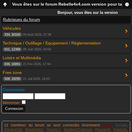
Vous êtes sur le forum Rebelle4x4.com version pour tablett
Bonjour, vous êtes sur la version
mobile du forum Rebelle4x4, pour
Rubriques du forum
smartphones et tablettes !
Véhicules
334, 30160
06 Août 2026, 07:36
Technique / Outillage / Equipement / Réglementation
621, 12389
09 Juin 2025, 04:59
Loisirs et Multimédia
636, 16891
21 Fév 2026, 17:44
Free zone
508, 18295
21 Juil 2026, 19:03
Connexion
Mémoriser
12 membres du forum se sont connectés récemment:
Chris
,
Google
,
GregLeOuf
,
BouliPatrol
,
GloupLJ
,
BastienChabrock
,
Pascal-R
,
Patdu81
,