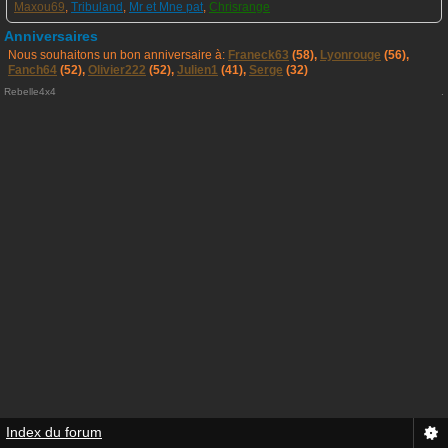
Maxou69
,
Tribuland
,
Mr et Mne pat
,
Chrisrange
Anniversaires
Nous souhaitons un bon anniversaire à:
Franeck63
(58),
Lyonrouge
(56),
Fanch64
(52),
Olivier222
(52),
Julien1
(41),
Serge
(32)
Rebelle4x4
.
Index du forum