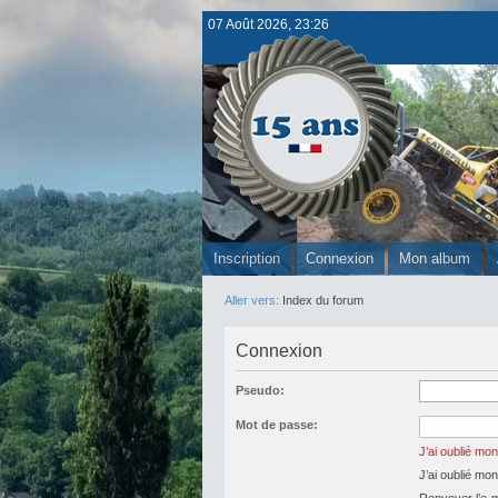
07 Août 2026, 23:26
Inscription
Connexion
Mon album
Aller vers:
Index du forum
Connexion
Pseudo:
Mot de passe:
J’ai oublié mo
J’ai oublié mo
Renvoyer l’e-ma