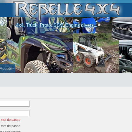
4x4, Truck, Proto, SSV, Engins divers...
Accueil
n mot de passe
n mot de passe
il d’activation