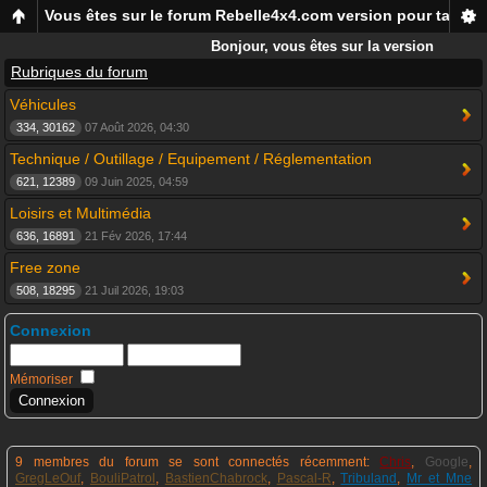
Vous êtes sur le forum Rebelle4x4.com version pour tablett
Bonjour, vous êtes sur la version
mobile du forum Rebelle4x4, pour
Rubriques du forum
smartphones et tablettes !
Véhicules
334, 30162
07 Août 2026, 04:30
Technique / Outillage / Equipement / Réglementation
621, 12389
09 Juin 2025, 04:59
Loisirs et Multimédia
636, 16891
21 Fév 2026, 17:44
Free zone
508, 18295
21 Juil 2026, 19:03
Connexion
Mémoriser
9 membres du forum se sont connectés récemment:
Chris
,
Google
,
GregLeOuf
,
BouliPatrol
,
BastienChabrock
,
Pascal-R
,
Tribuland
,
Mr et Mne