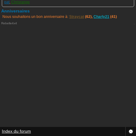
pat
,
Chrisrange
Anniversaires
Nous souhaitons un bon anniversaire à:
Straycat
(62),
Charly21
(41)
Rebelle4x4
.
Index du forum