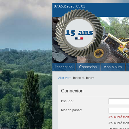
07 Août 2026, 05:01
Inscription
Connexion
Mon album
Aller vers:
Index du forum
Connexion
Pseudo:
Mot de passe:
J’ai oublié mo
J’ai oublié mo
Renvoyer l’e-ma