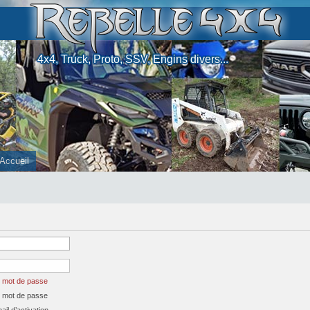
4x4, Truck, Proto, SSV, Engins divers...
Accueil
n mot de passe
n mot de passe
il d’activation