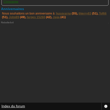
Chrisrange
Anniversaires
Nous souhaitons un bon anniversaire à:
husqvarna
(55),
thierry83
(51),
Tof66
(51),
John89
(49),
farges 15260
(42),
Jaga
(41)
Rebelle4x4
.
Index du forum