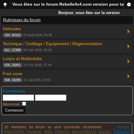
Vous êtes sur le forum Rebelle4x4.com version pour tablett
Bonjour, vous êtes sur la version
mobile du forum Rebelle4x4, pour
Rubriques du forum
smartphones et tablettes !
Véhicules
334, 30162
07 Août 2026, 04:30
Technique / Outillage / Equipement / Réglementation
621, 12389
09 Juin 2025, 04:59
Loisirs et Multimédia
636, 16891
21 Fév 2026, 17:44
Free zone
508, 18295
21 Juil 2026, 19:03
Connexion
Mémoriser
10 membres du forum se sont connectés récemment:
Chris
,
Google
,
MarcGAP05
,
Fredland
,
Mibo
,
Didier40
,
MarcoPolo4x4
,
Jean60
,
Tribuland
,