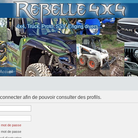
4x4, Truck, Proto, SSV, Engins divers...
Accueil
connecter afin de pouvoir consulter des profils.
n mot de passe
n mot de passe
il d’activation