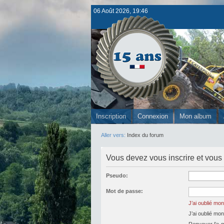
06 Août 2026, 19:46
Inscription
Connexion
Mon album
Aller vers:
Index du forum
Vous devez vous inscrire et vous 
Pseudo:
Mot de passe:
J’ai oublié mo
J’ai oublié mo
Renvoyer l’e-ma