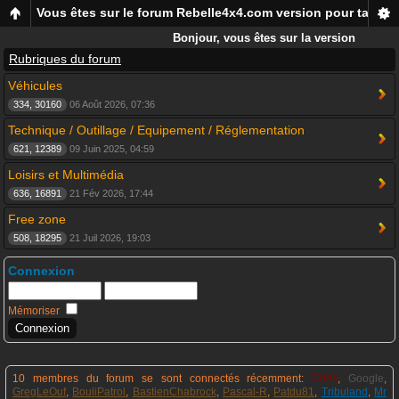
Vous êtes sur le forum Rebelle4x4.com version pour tablett
Bonjour, vous êtes sur la version
mobile du forum Rebelle4x4, pour
Rubriques du forum
smartphones et tablettes !
Véhicules
334, 30160
06 Août 2026, 07:36
Technique / Outillage / Equipement / Réglementation
621, 12389
09 Juin 2025, 04:59
Loisirs et Multimédia
636, 16891
21 Fév 2026, 17:44
Free zone
508, 18295
21 Juil 2026, 19:03
Connexion
Mémoriser
10 membres du forum se sont connectés récemment:
Chris
,
Google
,
GregLeOuf
,
BouliPatrol
,
BastienChabrock
,
Pascal-R
,
Patdu81
,
Tribuland
,
Mr