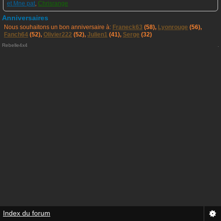
et Mne pat
,
Chrisrange
Anniversaires
Nous souhaitons un bon anniversaire à:
Franeck63
(58),
Lyonrouge
(56),
Fanch64
(52),
Olivier222
(52),
Julien1
(41),
Serge
(32)
Rebelle4x4
.
Index du forum