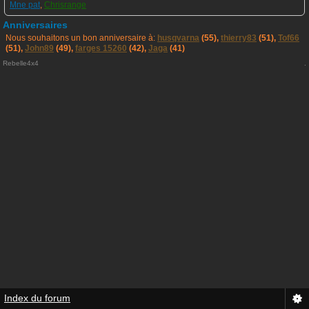
Mne pat
,
Chrisrange
Anniversaires
Nous souhaitons un bon anniversaire à:
husqvarna
(55),
thierry83
(51),
Tof66
(51),
John89
(49),
farges 15260
(42),
Jaga
(41)
Rebelle4x4
.
Index du forum