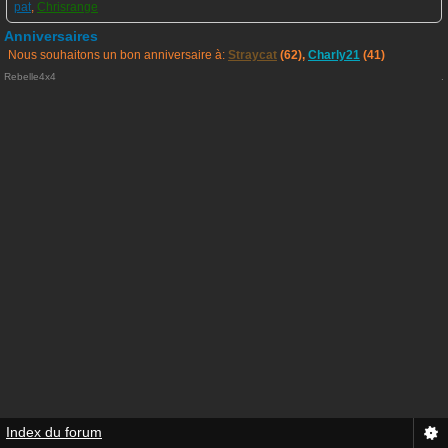
pat
,
Chrisrange
Anniversaires
Nous souhaitons un bon anniversaire à:
Straycat
(62),
Charly21
(41)
Rebelle4x4
.
Index du forum