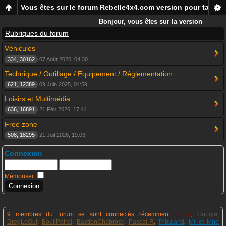
Vous êtes sur le forum Rebelle4x4.com version pour tablett
Bonjour, vous êtes sur la version
mobile du forum Rebelle4x4, pour
Rubriques du forum
smartphones et tablettes !
Véhicules
334, 30162
07 Août 2026, 04:30
Technique / Outillage / Equipement / Réglementation
621, 12389
09 Juin 2025, 04:59
Loisirs et Multimédia
636, 16891
21 Fév 2026, 17:44
Free zone
508, 18295
21 Juil 2026, 19:03
Connexion
Mémoriser
9 membres du forum se sont connectés récemment:
Chris
,
Google
,
GregLeOuf
,
BouliPatrol
,
BastienChabrock
,
Pascal-R
,
Tribuland
,
Mr et Mne