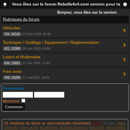
Vous êtes sur le forum Rebelle4x4.com version pour tablett
Bonjour, vous êtes sur la version
mobile du forum Rebelle4x4,
Rubriques du forum
pour smartphones et tablettes !
Véhicules
334, 30162
07 Août 2026, 04:30
Technique / Outillage / Equipement / Réglementation
621, 12389
09 Juin 2025, 04:59
Loisirs et Multimédia
636, 16891
21 Fév 2026, 17:44
Free zone
508, 18295
21 Juil 2026, 19:03
Connexion
Mémoriser
13 membres du forum se sont connectés récemment:
Chris
,
Google
,
Mibo
,
Didier40
,
GregLeOuf
,
BouliPatrol
,
BastienChabrock
,
Pascal-R
,
MarcGAP05
,