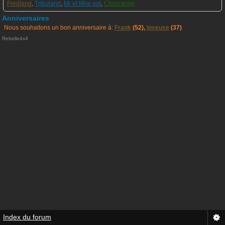
Fredland
,
Tribuland
,
Mr et Mne pat
,
Chrisrange
Anniversaires
Nous souhaitons un bon anniversaire à:
Frank
(52),
loveuse
(37)
Rebelle4x4
.
Index du forum