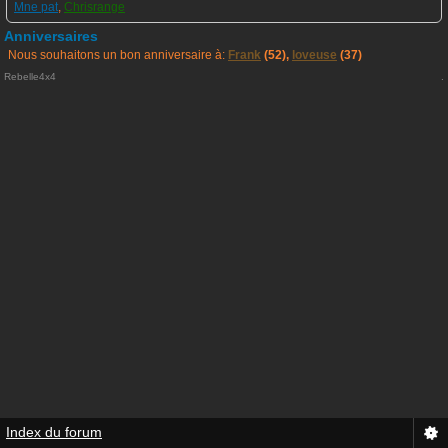
Mne pat
,
Chrisrange
Anniversaires
Nous souhaitons un bon anniversaire à:
Frank
(52),
loveuse
(37)
Rebelle4x4
.
Index du forum