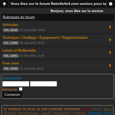
Vous êtes sur le forum Rebelle4x4.com version pour tablett
Bonjour, vous êtes sur la version
mobile du forum Rebelle4x4,
Rubriques du forum
pour smartphones et tablettes !
Véhicules
334, 30162
07 Août 2026, 04:30
Technique / Outillage / Equipement / Réglementation
621, 12389
09 Juin 2025, 04:59
Loisirs et Multimédia
636, 16891
21 Fév 2026, 17:44
Free zone
508, 18295
21 Juil 2026, 19:03
Connexion
Mémoriser
11 membres du forum se sont connectés récemment:
Chris
,
Google
,
Mibo
,
Didier40
,
MarcoPolo4x4
,
Jean60
,
MarcGAP05
,
Fredland
,
Tribuland
,
Mr et