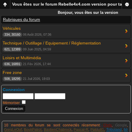
Vous êtes sur le forum Rebelle4x4.com version pour tablett
Bonjour, vous êtes sur la version
mobile du forum Rebelle4x4,
Rubriques du forum
pour smartphones et tablettes !
Véhicules
334, 30160
06 Août 2026, 07:36
Technique / Outillage / Equipement / Réglementation
621, 12389
09 Juin 2025, 04:59
Loisirs et Multimédia
636, 16891
21 Fév 2026, 17:44
Free zone
508, 18295
21 Juil 2026, 19:03
Connexion
Mémoriser
10 membres du forum se sont connectés récemment:
Chris
,
Google
,
GregLeOuf
,
BouliPatrol
,
BastienChabrock
,
Pascal-R
,
Patdu81
,
Tribuland
,
Mr