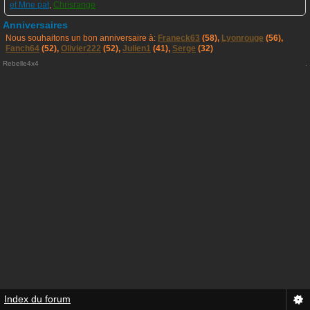
et Mne pat
,
Chrisrange
Anniversaires
Nous souhaitons un bon anniversaire à:
Franeck63
(58),
Lyonrouge
(56),
Fanch64
(52),
Olivier222
(52),
Julien1
(41),
Serge
(32)
Rebelle4x4
.
Index du forum