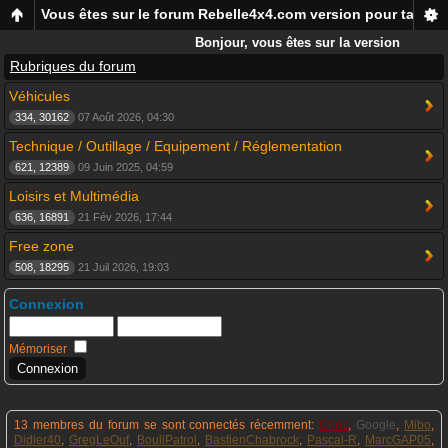
Vous êtes sur le forum Rebelle4x4.com version pour tablett
Bonjour, vous êtes sur la version
mobile du forum Rebelle4x4, pour
Rubriques du forum
smartphones et tablettes !
Véhicules
334, 30162
07 Août 2026, 04:30
Technique / Outillage / Equipement / Réglementation
621, 12389
09 Juin 2025, 04:59
Loisirs et Multimédia
636, 16891
21 Fév 2026, 17:44
Free zone
508, 18295
21 Juil 2026, 19:03
Connexion
Mémoriser
13 membres du forum se sont connectés récemment:
Chris
,
Google
,
Mibo
,
Didier40
,
GregLeOuf
,
BouliPatrol
,
BastienChabrock
,
Pascal-R
,
MarcGAP05
,