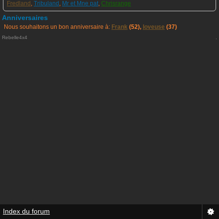
Fredland
,
Tribuland
,
Mr et Mne pat
,
Chrisrange
Anniversaires
Nous souhaitons un bon anniversaire à:
Frank
(52),
loveuse
(37)
Rebelle4x4
.
Index du forum